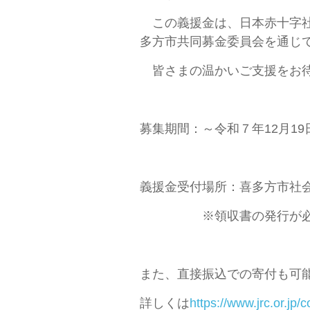
この義援金は、日本赤十字社
多方市共同募金委員会を通じ
皆さまの温かいご支援をお待
募集期間：～令和７年12月19
義援金受付場所：喜多方市社
※領収書の発行が必要な
また、直接振込での寄付も可
詳しくは
https://www.jrc.or.jp/