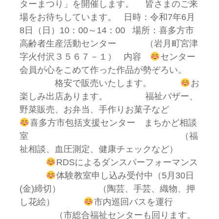
ターまつり」を開催します。 皆さまのご来
場をお待ちしています。 日時：令和7年6月
8日（日）10：00～14：00 場所：喜多方市
高齢者生産活動センター （岩月町宮津
字火付沢３５６７－１） 内容
センター
会員が心をこめて作った作品が勢ぞろい。
格安で販売いたします。
お
楽しみ出店あります。 福祉バザー、
野菜販売、お弁当、手作りお菓子など
喜多方市包括支援センター まちかど相談
室 （福
祉相談、血圧測定、健康チェックなど）
RDSによるダンスパーフォーマンス
体験教室申し込み受付中（5月30日
(金)締切） （陶芸、手芸、織物、押
し花絵）
市内巡回バスを運行
（市総合福祉センターも回ります。