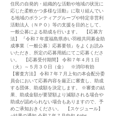
住民の自発的・組織的な活動や地域の状況に
応じた柔軟かつ多様な活動』に取り組んでい
る地域のボランティアグループや特定非営利
活動法人（ＮＰＯ）等の支援を目的として、
一般公募による助成を行います。 【応募方
法】 『令和７年度福島県赤い羽根共同募金助
成事業〔一般公募〕応募要領』をよくお読み
いただき、所定の応募用紙にてご応募くださ
い。 【応募受付期間】 令和７年４月１日
（火）～５月３０日（金） ※消印有効
【審査方法】 令和７年７月上旬の本会配分委
員会において応募内容を厳正に審査し、助成
する団体、助成額を決定します。 ※審査の結
果、助成金額が要望額より減額される場合や
助成が認められない場合もありますので、予
めご承知おきください。 【スケジュール】
○結果の通知 令和７年７月中旬 &nbs…