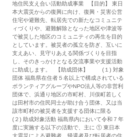
地住民支え合い活動助成事業 【目的】 東日
本大震災からの復興に向け、復興・災害公営
住宅や避難先、転居先での新たなコミュニテ
ィづくりや、避難解除となった地区や津波等
で被災した地区のコミュニティの再生を目的
としています。被災者の孤立を防ぎ、互いに
支えあい、見守りあえる関係づくりを目指
し、そのきっかけとなる交流事業や支援活動
に助成します。 【助成団体】 (１) 対象
団体 福島県在住者５名以上で構成されている
ボランティアグループやNPO法人等の非営利
団体で、浜通り地区の市町村、川俣町若しく
は田村市の住民同士が助け合う団体、又は当
該市町村の被災者を支援する団体に限る
(２) 助成対象活動 福島県内において令和７年
度に実施する以下の活動で、主に ① 東日本
大震災による避難者、帰還者及び転居者の住