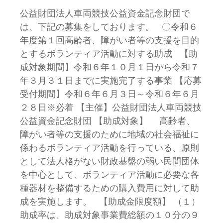
公益財団法人車両競技公益資金記念財団で
は、下記の募集をしております。 〇令和６
年度第１回高齢者、障がい者等の支援を目的
とするボランティア活動に対する助成 【助
成対象期間】令和６年１０月１日から令和７
年３月３１日までに実施完了する事業 【応募
受付期間】令和６年６月３日～令和６年６月
２８日※必着 【主催】公益財団法人車両競技
公益資金記念財団 【助成対象】 高齢者、
障がい者等の支援のために地域の社会福祉に
係わるボランティア活動を行っている、原則
として法人格がない財政基盤の弱い民間団体
を中心として、ボランティア活動に必要な各
種器材を整備するための購入費用に対して助
成を実施します。 【助成金限度額】 （１）
助成率は、助成対象事業費総額の１０分の９