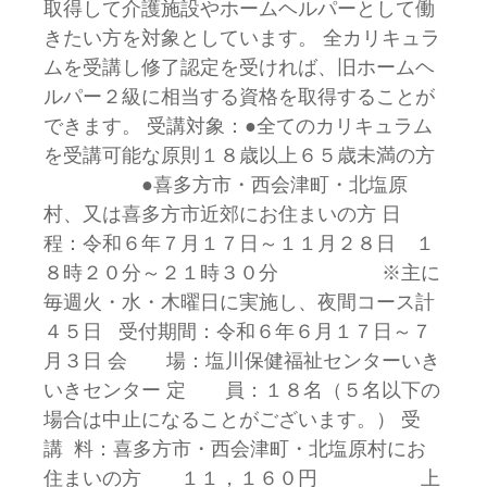
取得して介護施設やホームヘルパーとして働
きたい方を対象としています。 全カリキュラ
ムを受講し修了認定を受ければ、旧ホームヘ
ルパー２級に相当する資格を取得することが
できます。 受講対象：●全てのカリキュラム
を受講可能な原則１８歳以上６５歳未満の方
●喜多方市・西会津町・北塩原
村、又は喜多方市近郊にお住まいの方 日
程：令和６年７月１７日～１１月２８日 １
８時２０分～２１時３０分 ※主に
毎週火・水・木曜日に実施し、夜間コース計
４５日 受付期間：令和６年６月１７日～７
月３日 会 場：塩川保健福祉センターいき
いきセンター 定 員：１８名（５名以下の
場合は中止になることがございます。） 受
講 料：喜多方市・西会津町・北塩原村にお
住まいの方 １１，１６０円 上