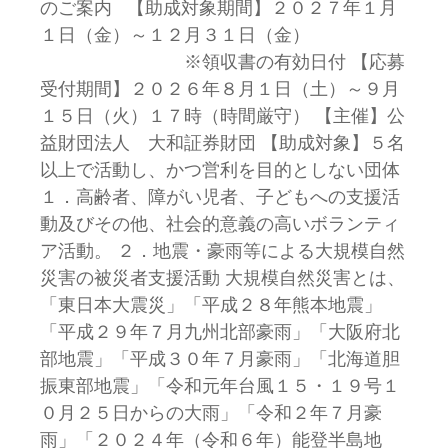
のご案内 【助成対象期間】２０２７年１月
１日（金）～１２月３１日（金）
※領収書の有効日付 【応募
受付期間】２０２６年８月１日（土）～９月
１５日（火）１７時（時間厳守） 【主催】公
益財団法人 大和証券財団 【助成対象】５名
以上で活動し、かつ営利を目的としない団体
１．高齢者、障がい児者、子どもへの支援活
動及びその他、社会的意義の高いボランティ
ア活動。 ２．地震・豪雨等による大規模自然
災害の被災者支援活動 大規模自然災害とは、
「東日本大震災」「平成２８年熊本地震」
「平成２９年７月九州北部豪雨」「大阪府北
部地震」「平成３０年７月豪雨」「北海道胆
振東部地震」「令和元年台風１５・１９号１
０月２５日からの大雨」「令和２年７月豪
雨」「２０２４年（令和６年）能登半島地