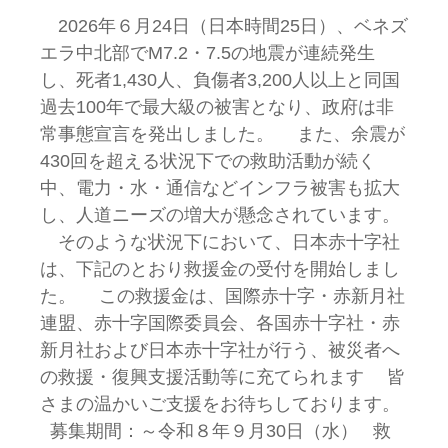
2026年６月24日（日本時間25日）、ベネズ
エラ中北部でM7.2・7.5の地震が連続発生
し、死者1,430人、負傷者3,200人以上と同国
過去100年で最大級の被害となり、政府は非
常事態宣言を発出しました。 また、余震が
430回を超える状況下での救助活動が続く
中、電力・水・通信などインフラ被害も拡大
し、人道ニーズの増大が懸念されています。
そのような状況下において、日本赤十字社
は、下記のとおり救援金の受付を開始しまし
た。 この救援金は、国際赤十字・赤新月社
連盟、赤十字国際委員会、各国赤十字社・赤
新月社および日本赤十字社が行う、被災者へ
の救援・復興支援活動等に充てられます 皆
さまの温かいご支援をお待ちしております。
募集期間：～令和８年９月30日（水） 救